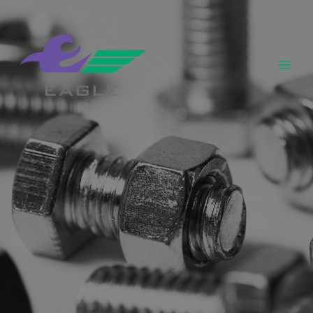
跳
至
内
容
Mai
Men